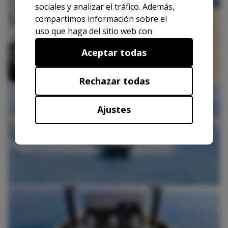
sociales y analizar el tráfico. Además,
compartimos información sobre el
uso que haga del sitio web con
nuestros partners de redes sociales,
Aceptar todas
publicidad y análisis web, quienes
pueden combinarla con otra
información que les haya
Rechazar todas
proporcionado o que hayan
recopilado a partir del uso que haya
Ajustes
hecho de sus servicios.