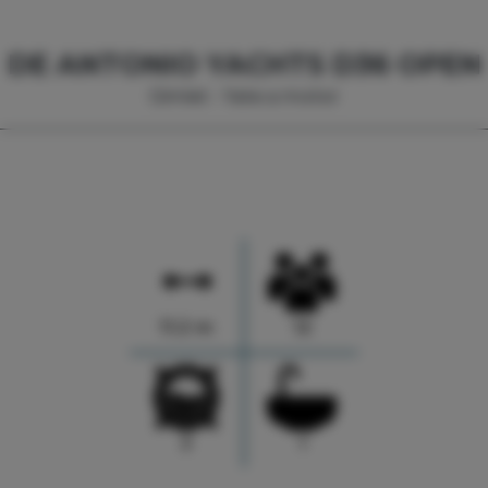
DE ANTONIO YACHTS D36 OPEN
Gimlet - Yate a motor
11.2 m
12
2
1