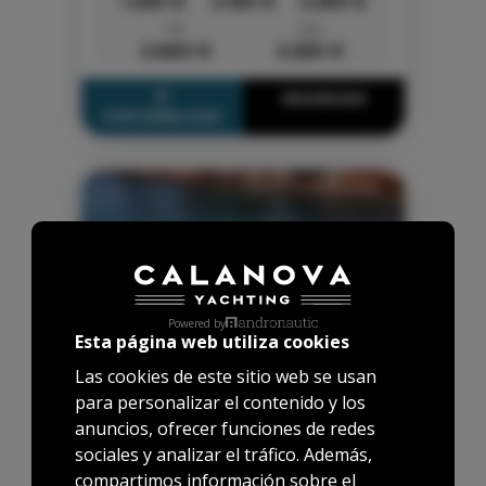
1.250 €
2.150 €
2.250 €
11h
Día
2.660 €
2.250 €
RESERVAR
DISPONIBILIDAD
Previous
Next
Powered by
Esta página web utiliza cookies
Las cookies de este sitio web se usan
para personalizar el contenido y los
anuncios, ofrecer funciones de redes
2025
sociales y analizar el tráfico. Además,
Nimbus T11
compartimos información sobre el